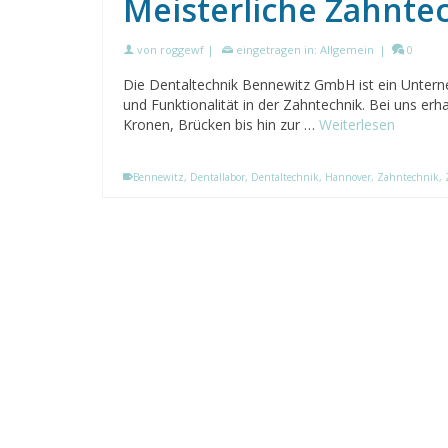
Meisterliche Zahnte
von
roggewf
|
eingetragen in:
Allgemein
|
0
Die Dentaltechnik Bennewitz GmbH ist ein Unterneh
und Funktionalität in der Zahntechnik. Bei uns er
Kronen, Brücken bis hin zur …
Weiterlesen
Bennewitz
,
Dentallabor
,
Dentaltechnik
,
Hannover
,
Zahntechnik
,