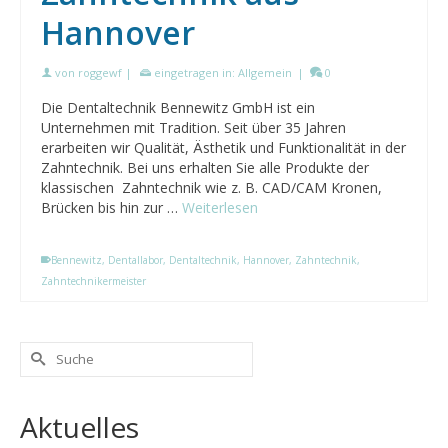
Hannover
von
roggewf
|
eingetragen in:
Allgemein
|
0
Die Dentaltechnik Bennewitz GmbH ist ein
Unternehmen mit Tradition. Seit über 35 Jahren
erarbeiten wir Qualität, Ästhetik und Funktionalität in der
Zahntechnik. Bei uns erhalten Sie alle Produkte der
klassischen Zahntechnik wie z. B. CAD/CAM Kronen,
Brücken bis hin zur …
Weiterlesen
Bennewitz
,
Dentallabor
,
Dentaltechnik
,
Hannover
,
Zahntechnik
,
Zahntechnikermeister
Suche
nach:
Aktuelles