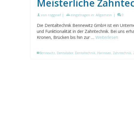
Meisterliche Zahnte
von
roggewf
|
eingetragen in:
Allgemein
|
0
Die Dentaltechnik Bennewitz GmbH ist ein Unterneh
und Funktionalität in der Zahntechnik. Bei uns er
Kronen, Brücken bis hin zur …
Weiterlesen
Bennewitz
,
Dentallabor
,
Dentaltechnik
,
Hannover
,
Zahntechnik
,